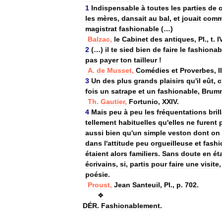
1
Indispensable
à
toutes
les
parties
de
les
mères
,
dansait
au
bal
,
et
jouait
com
magistrat
fashionable
(…)
Balzac
,
le
Cabinet
des
antiques
,
Pl
.,
t
.
I
2
(…)
il
te
sied
bien
de
faire
le
fashionab
pas
payer
ton
tailleur
!
A
.
de
Musset
,
Comédies
et
Proverbes
,
Il
3
Un
des
plus
grands
plaisirs
qu
'
il
eût
,
c
fois
un
satrape
et
un
fashionable
,
Brum
Th
.
Gautier
,
Fortunio
,
XXIV
.
4
Mais
peu
à
peu
les
fréquentations
bril
tellement
habituelles
qu
'
elles
ne
furent
aussi
bien
qu
'
un
simple
veston
dont
on
dans
l
'
attitude
peu
orgueilleuse
et
fashi
étaient
alors
familiers
.
Sans
doute
en
éta
écrivains
,
si
,
partis
pour
faire
une
visite
poésie
.
Proust
,
Jean
Santeuil
,
Pl
.,
p
.
702
.
❖
DÉR
.
Fashionablement
.