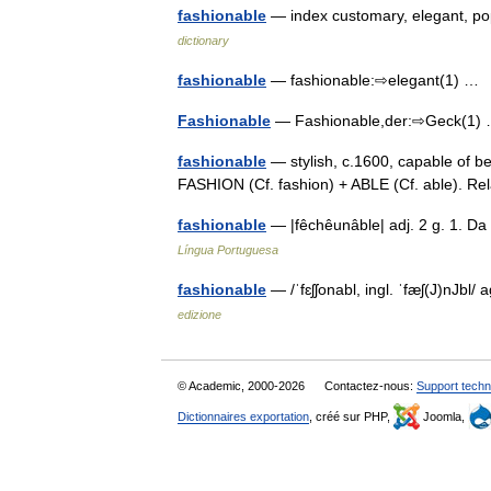
fashionable
— index customary, elegant, po
dictionary
fashionable
— fashionable:⇨elegant(1) 
Fashionable
— Fashionable,der:⇨Geck(1
fashionable
— stylish, c.1600, capable of be
FASHION (Cf. fashion) + ABLE (Cf. able). R
fashionable
— |fêchêunâble| adj. 2 g. 1. D
Língua Portuguesa
fashionable
— /ˈfɛʃʃonabl, ingl. ˈfæʃ(J)nJbl/
edizione
© Academic, 2000-2026
Contactez-nous:
Support techn
Dictionnaires exportation
, créé sur PHP,
Joomla,