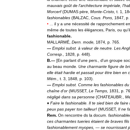
mauvais
goût
de
l
'
architecture
impériale
,
l
'
hab
Morcerf
(
DUMAS
père
,
Monte
-
Cristo
,
t
.
1
,
18
fashionables
(
BALZAC
,
Cous
.
Pons
,
1847
,
p
•
...
il
y
a
une
nécessité
de
rapprochement
en
même
de
toutes
les
élégances
,
Paris
,
ou
qu
'
i
fashionable
.
MALLARMÉ
,
Dern
.
mode
,
1874
,
p
.
765
.
—
Emploi
subst
.
à
valeur
de
neutre
.
Les
Angl
Corresp
.,
1828
,
p
.
448
).
B
.—
[
En
parlant
d
'
une
pers
.,
d
'
un
groupe
soc
au
beau
monde
.
Une
charmante
figure
de
bri
elle
était
hardie
et
passait
pour
être
bien
en
c
Mém
.,
t
.
3
,
1848
,
p
.
103
).
—
Emploi
subst
.
Comme
les
fashionables
du
chaîne
d
'
or
(
MUSSET
,
Le
Temps
,
1831
,
p
.
7
négligé
dans
sa
personne
(
CHATEAUBR
.,
M
♦
Faire
le
fashionable
.
Il
te
sied
bien
de
faire
peux
pas
payer
ton
tailleur
!
(
MUSSET
,
Il
ne
f
Rem
.
On
rencontre
ds
la
docum
.
fashionabl
ces
charmantes
tueries
étaient
de
braves
fils
fashionablement
myopes
, —
se
nourrissant
p