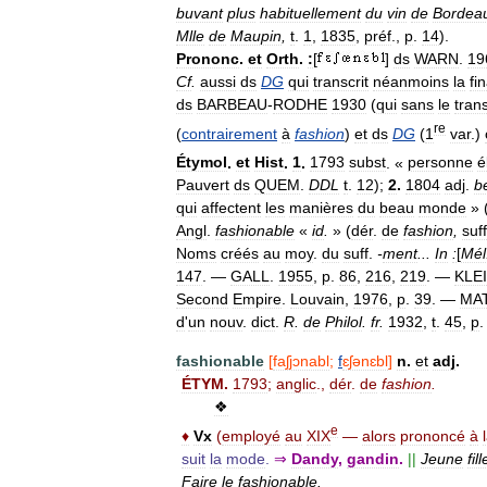
buvant
plus
habituellement
du
vin
de
Bordea
Mlle
de
Maupin
,
t
.
1
,
1835
,
préf
.,
p
.
14
).
Prononc
.
et
Orth
.
:
[
]
ds
WARN
.
19
Cf
.
aussi
ds
DG
qui
transcrit
néanmoins
la
fi
ds
BARBEAU
-
RODHE
1930
(
qui
sans
le
trans
re
(
contrairement
à
fashion
)
et
ds
DG
(
1
var
.)
Étymol
.
et
Hist
.
1
.
1793
subst
. «
personne
é
Pauvert
ds
QUEM
.
DDL
t
.
12
);
2
.
1804
adj
.
b
qui
affectent
les
manières
du
beau
monde
» 
Angl
.
fashionable
«
id
.
» (
dér
.
de
fashion
,
suff
Noms
créés
au
moy
.
du
suff
.
-
ment
...
In
:
[
Mél
147
. —
GALL
.
1955
,
p
.
86
,
216
,
219
. —
KLE
Second
Empire
.
Louvain
,
1976
,
p
.
39
. —
MA
d
'
un
nouv
.
dict
.
R
.
de
Philol
.
fr
.
1932
,
t
.
45
,
p
fashionable
[
faʃjɔnabl
;
f
ɛʃənɛbl
]
n
.
et
adj
.
ÉTYM
.
1793
;
anglic
.,
dér
.
de
fashion
.
❖
e
♦
Vx
(
employé
au
XIX
—
alors
prononcé
à
suit
la
mode
.
⇒
Dandy
,
gandin
.
||
Jeune
fill
Faire
le
fashionable
.