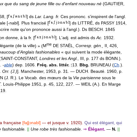
ux
que
du
sang
de
jeune
fille
ou
d
'
enfant
nouveau
né
(
GAUTIER
,
68
, [
]
ds
Lar
.
Lang
.
fr
.
Ces
prononc
.
s
'
inspirent
de
l
'
angl
.
nale
[-
nabl
].
Plus
francisé
[
]
ds
LITTRÉ
,
ds
PASSY
1914
,
crire
note
qu
'
on
prononce
aussi
à
l
'
angl
.).
Ds
BESCH
.
1845
on
donne
,
à
la
fr
. [
].
L
'
adj
.
est
admis
ds
Ac
.
1932
.
me
légante
(
de
la
ville
) » (
M
DE
STAËL
,
Corresp
.
gén
.,
II
,
426
,
eaucoup
d
'
Anglais
fashionables
«
qui
suivent
la
mode
élégante
,
(
SAINT
-
CONSTANT
,
Londres
et
les
Angl
.,
III
,
p
.
177
ds
BONN
.).
.
-
able
)
dep
.
1606
.
Fréq
.
abs
.
littér
.
:
13
.
Bbg
.
BRUNEAU
(
Ch
.).
.
Orr
. (
J
.)
].
Manchester
,
1953
,
p
.
31
. —
DUCH
.
Beauté
.
1960
,
p
.
IN
(
J
.
R
.).
Le
Vocab
.
des
mœurs
de
la
Vie
parisienne
sous
le
T
.
Louis
-
Philippe
1951
,
p
.
45
,
122
,
227
. —
WEIL
(
A
.).
En
Marge
.
19
.
la
française
[
faʃjɔnabl
]
—
et
jusque
v
.
1920
).
Qui
est
élégant
,
qui
e
fashionable
.
||
Une
robe
très
fashionable
.
⇒
Élégant
.
—
N
.
||