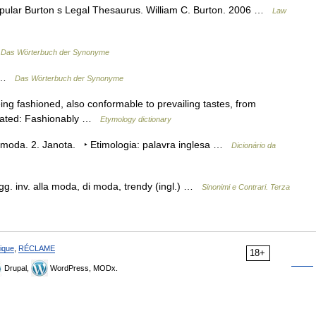
pular Burton s Legal Thesaurus. William C. Burton. 2006 …
Law
…
Das Wörterbuch der Synonyme
) …
Das Wörterbuch der Synonyme
ing fashioned, also conformable to prevailing tastes, from
elated: Fashionably …
Etymology dictionary
a moda. 2. Janota. ‣ Etimologia: palavra inglesa …
Dicionário da
 agg. inv. alla moda, di moda, trendy (ingl.) …
Sinonimi e Contrari. Terza
ique
,
RÉCLAME
18+
Drupal,
WordPress, MODx.