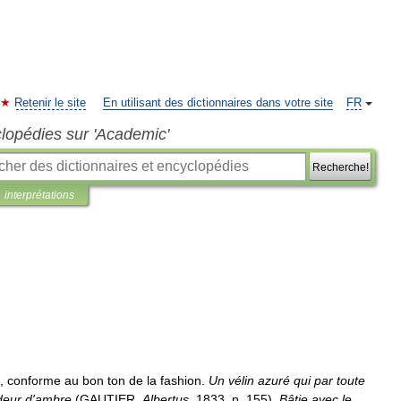
Retenir le site
En utilisant des dictionnaires dans votre site
FR
clopédies sur 'Academic'
Recherche!
interprétations
,
conforme
au
bon
ton
de
la
fashion
.
Un
vélin
azuré
qui
par
toute
deur
d
'
ambre
(
GAUTIER
,
Albertus
,
1833
,
p
.
155
).
Bâtie
avec
le