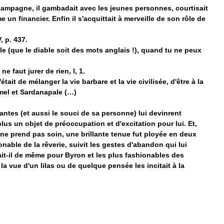
campagne
,
il
gambadait
avec
les
jeunes
personnes
,
courtisait
me
un
financier
.
Enfin
il
s
'
acquittait
à
merveille
de
son
rôle
de
V
,
p
.
437
.
le
(
que
le
diable
soit
des
mots
anglais
!),
quand
tu
ne
peux
ne
faut
jurer
de
rien
,
I
,
1
.
'
était
de
mélanger
la
vie
barbare
et
la
vie
civilisée
,
d
'
être
à
la
mel
et
Sardanapale
(…)
lantes
(
et
aussi
le
souci
de
sa
personne
)
lui
devinrent
plus
un
objet
de
préoccupation
et
d
'
excitation
pour
lui
.
Et
,
ne
prend
pas
soin
,
une
brillante
tenue
fut
ployée
en
deux
onable
de
la
rêverie
,
suivit
les
gestes
d
'
abandon
qui
lui
it
-
il
de
même
pour
Byron
et
les
plus
fashionables
des
,
la
vue
d
'
un
lilas
ou
de
quelque
pensée
les
incitait
à
la