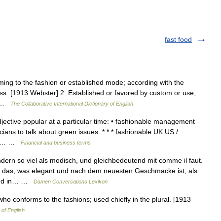
fast food
ing to the fashion or established mode; according with the
ress. [1913 Webster] 2. Established or favored by custom or use;
,… …
The Collaborative International Dictionary of English
jective popular at a particular time: • fashionable management
icians to talk about green issues. * * * fashionable UK US /
ular… …
Financial and business terms
ern so viel als modisch, und gleichbedeutend mit comme il faut.
t das, was elegant und nach dem neuesten Geschmacke ist; als
Hand in… …
Damen Conversations Lexikon
ho conforms to the fashions; used chiefly in the plural. [1913
 of English