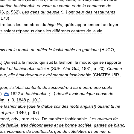
itation
fashionable
et
vaste
du
comte
et
de
la
comtesse
de
46
,
p
.
562
).
Les
gens
du
peuple
(...)
ont
peur
des
restaurants
.
173
)
:
tre
tous
les
membres
du
high
life
,
qu
'
ils
appartiennent
au
foyer
ls
soient
répandus
dans
les
différents
centres
de
la
vie
ais
ont
la
manie
de
mêler
le
fashionable
au
gothique
(
HUGO
,
.]
Qui
est
à
la
mode
,
qui
suit
la
fashion
,
la
mode
;
qui
se
rapporte
llant
et
fashionable
officier
(
SUE
,
Atar
Gull
,
1831
,
p
.
20
).
Comme
our
,
elle
était
devenue
extrêmement
fashionable
(
CHATEAUBR
.,
jour
,
il
s
'
était
contenté
de
suspendre
à
sa
montre
une
seule
6
).
En
1822
le
fashionable
(...)
devait
avoir
quelque
chose
de
ém
.,
t
.
3
,
1848
p
.
101
).
le
fashionable
(
que
le
diable
soit
des
mots
anglais
!)
quand
tu
ne
aut
jurer
,
1840
,
p
.
97
).
ement
,
adv
.,
rare
et
vx
.
De
manière
fashionable
.
Les
auteurs
de
de
famille
,
très
débonnaires
et
de
bonne
société
,
gantés
de
blanc
,
lus
volontiers
de
beefteacks
que
de
côtelettes
d
'
homme
,
et