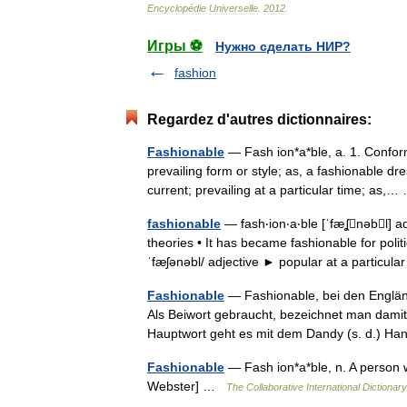
Encyclopédie
Universelle
.
2012
.
Игры ⚽
Нужно сделать НИР?
fashion
Regardez d'autres dictionnaires:
Fashionable
— Fash ion*a*ble, a. 1. Conform
prevailing form or style; as, a fashionable d
current; prevailing at a particular time; as
fashionable
— fash‧ion‧a‧ble [ˈfæʆnəbl] ad
theories • It has became fashionable for polit
ˈfæʃənəbl/ adjective ► popular at a partic
Fashionable
— Fashionable, bei den Engländ
Als Beiwort gebraucht, bezeichnet man dami
Hauptwort geht es mit dem Dandy (s. d.) 
Fashionable
— Fash ion*a*ble, n. A person w
Webster] …
The Collaborative International Dictionary