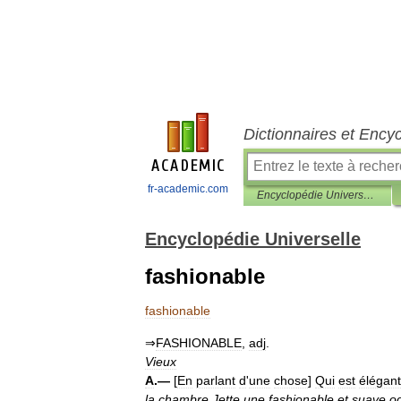
Dictionnaires et Ency
fr-academic.com
Encyclopédie Universelle
Encyclopédie Universelle
fashionable
fashionable
⇒
FASHIONABLE
,
adj
.
Vieux
A
.—
[
En
parlant
d
'
une
chose
]
Qui
est
élégant
la
chambre
Jette
une
fashionable
et
suave
o